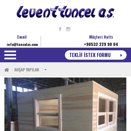
Email
Müşteri Hattı
+90532 229 90 04
info@tuncelas.com
TEKLİF İSTEK FORMU
-
AHŞAP YAPILAR